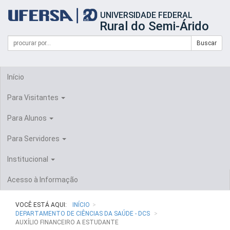
Início
UNIVERSIDADE FEDERAL
do
Rural do Semi-Árido
cabeçalho
do
Campo
Formulário
Buscar
portal
de
da
de
busca
UFERSA
Busca
Início
Para Visitantes
Para Alunos
Para Servidores
Institucional
Acesso à Informação
VOCÊ ESTÁ AQUI:
INÍCIO
DEPARTAMENTO DE CIÊNCIAS DA SAÚDE - DCS
AUXÍLIO FINANCEIRO A ESTUDANTE