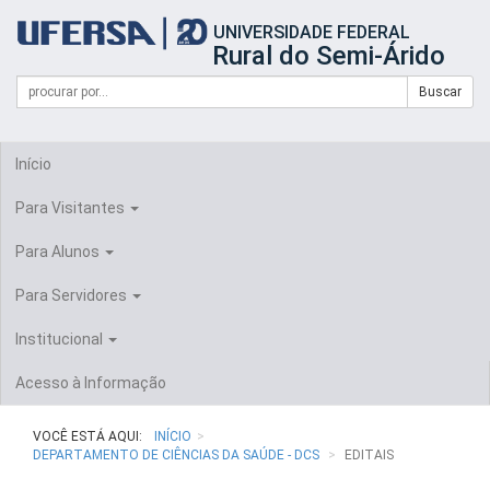
Início
UNIVERSIDADE FEDERAL
do
Rural do Semi-Árido
cabeçalho
do
Campo
Formulário
Buscar
portal
de
da
de
busca
UFERSA
Busca
Início
Para Visitantes
Para Alunos
Para Servidores
Institucional
Acesso à Informação
VOCÊ ESTÁ AQUI:
INÍCIO
DEPARTAMENTO DE CIÊNCIAS DA SAÚDE - DCS
EDITAIS