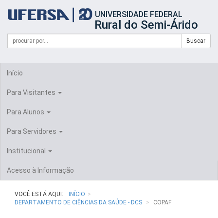
Início
UNIVERSIDADE FEDERAL
do
Rural do Semi-Árido
cabeçalho
do
Campo
Formulário
Buscar
portal
de
da
de
busca
UFERSA
Busca
Início
Para Visitantes
Para Alunos
Para Servidores
Institucional
Acesso à Informação
VOCÊ ESTÁ AQUI:
INÍCIO
DEPARTAMENTO DE CIÊNCIAS DA SAÚDE - DCS
COPAF