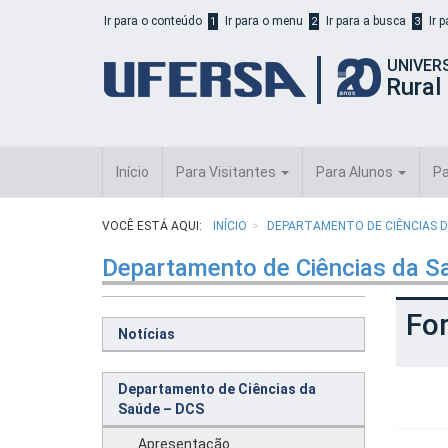
Início
Ir para o conteúdo
Ir para o menu
Ir para a busca
Ir 
1
2
3
do
cabeçalho
UNIVER
do
Rural
portal
da
UFERSA
Início
Para Visitantes
Para Alunos
Pa
VOCÊ ESTÁ AQUI:
INÍCIO
DEPARTAMENTO DE CIÊNCIAS D
Departamento de Ciências da S
Fo
Notícias
Departamento de Ciências da
Saúde – DCS
Apresentação