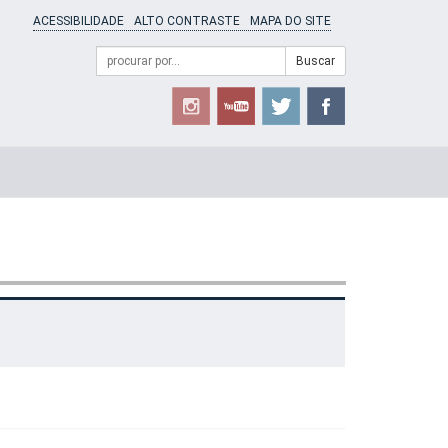
ACESSIBILIDADE
ALTO CONTRASTE
MAPA DO SITE
Campo
Formulário
Buscar
de
de
busca
Busca