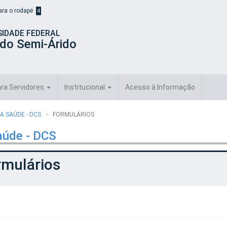
para o rodapé
4
SIDADE FEDERAL
 do Semi-Árido
ra Servidores
Institucional
Acesso à Informação
A SAÚDE - DCS
FORMULÁRIOS
aúde - DCS
rmulários